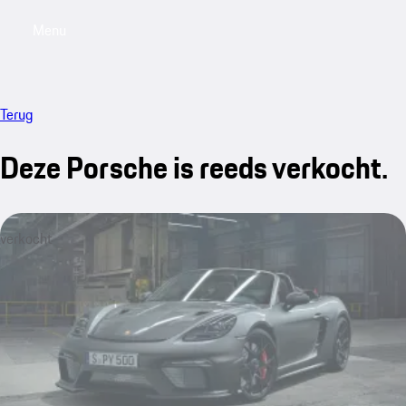
Menu
My saved searches, 0 searches saved
My sa
Terug
Deze Porsche is reeds verkocht.
verkocht