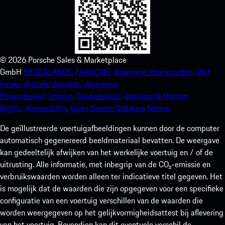
©
2026
Porsche Sales & Marketplace
GmbH
NEDERLANDS.
FRANCAIS.
Algemene Voorwaarden.
Wet
inzake digitale diensten.
Algemeen
Privacybeleid.
Imprint.
Cookiebeleid.
Business & Human
Rights.
Accessibility.
Open Source Software Notice.
De geïllustreerde voertuigafbeeldingen kunnen door de computer
automatisch gegenereerd beeldmateriaal bevatten. De weergave
kan gedeeltelijk afwijken van het werkelijke voertuig en / of de
uitrusting. Alle informatie, met inbegrip van de CO₂-emissie en
verbruikswaarden worden alleen ter indicatieve titel gegeven. Het
is mogelijk dat de waarden die zijn opgegeven voor een specifieke
configuratie van een voertuig verschillen van de waarden die
worden weergegeven op het gelijkvormigheidsattest bij aflevering
van het voertuig. Bovendien kan dit eventuele verschil de