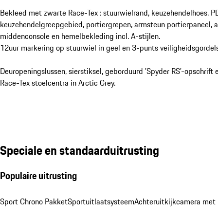
Bekleed met zwarte Race-Tex : stuurwielrand, keuzehendelhoes, P
keuzehendelgreepgebied, portiergrepen, armsteun portierpaneel, 
middenconsole en hemelbekleding incl. A-stijlen.
12uur markering op stuurwiel in geel en 3-punts veiligheidsgordels
Deuropeningslussen, sierstiksel, geborduurd 'Spyder RS'-opschrift 
Race-Tex stoelcentra in Arctic Grey.
Speciale en standaarduitrusting
Populaire uitrusting
Sport Chrono Pakket
Sportuitlaatsysteem
Achteruitkijkcamera met 