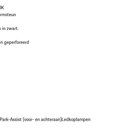
DK
armsteun
 in zwart.
en geperforeerd
Park-Assist (voor- en achteraan)
Ledkoplampen