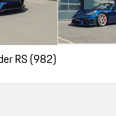
der RS
(982)