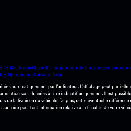
e Porsche en un rien de
NDS.
Conditions Générales.
Règlement relatif aux services numériq
ity.
Open Source Software Notice.
rées automatiquement par l’ordinateur. L’affichage peut partielleme
ommation sont données à titre indicatif uniquement. Il est possible
 lors de la livraison du véhicule. De plus, cette éventuelle différenc
ssionnaire pour tout information relative à la fiscalité de votre véhic