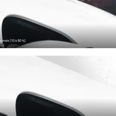
aximale (10 à 80 %)