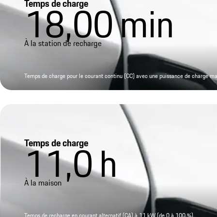
Temps de charge
18,00
min
À la station de recharge
Temps de charge pour le courant continu (CC) avec une puissance de charge m
Temps de charge
11,0
h
À la maison
Temps de recharge en courant alternatif (CA) à 11 kW (de 0 à 100 %)