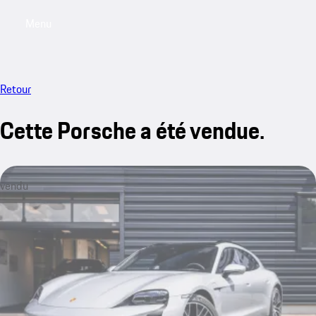
Menu
My saved searches, 0 searches saved
My sa
Retour
Cette Porsche a été vendue.
vendu