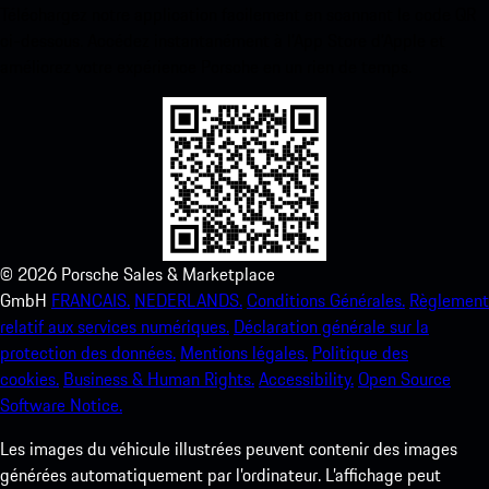
Téléchargez notre application facilement en scannant le code QR
ci-dessous. Accédez instantanément à l’App Store d’Apple et
améliorez votre expérience Porsche en un rien de temps.
©
2026
Porsche Sales & Marketplace
GmbH
FRANCAIS.
NEDERLANDS.
Conditions Générales.
Règlement
relatif aux services numériques.
Déclaration générale sur la
protection des données.
Mentions légales.
Politique des
cookies.
Business & Human Rights.
Accessibility.
Open Source
Software Notice.
Les images du véhicule illustrées peuvent contenir des images
générées automatiquement par l’ordinateur. L’affichage peut