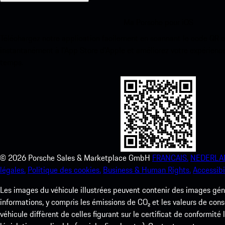
Ma Porsche pour iOS
Téléchargez notre application facilement en scannant le code QR 
instantanément à l’App Store d’Apple et améliorez votre expérienc
temps.
©
2026
Porsche Sales & Marketplace GmbH
FRANCAIS.
NEDERLA
légales.
Politique des cookies.
Business & Human Rights.
Accessibil
Les images du véhicule illustrées peuvent contenir des images géné
informations, y compris les émissions de CO₂ et les valeurs de cons
véhicule diffèrent de celles figurant sur le certificat de conformité