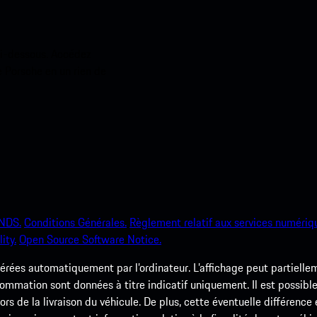
ci-dessous. Accédez
e Porsche en un rien de
NDS.
Conditions Générales.
Règlement relatif aux services numériq
ity.
Open Source Software Notice.
rées automatiquement par l’ordinateur. L’affichage peut partielleme
ommation sont données à titre indicatif uniquement. Il est possible
 lors de la livraison du véhicule. De plus, cette éventuelle différenc