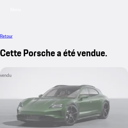
Menu
My saved searches, 0 searches saved
My sa
Retour
Cette Porsche a été vendue.
vendu