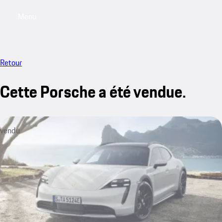
Menu
My saved searches, 0 searches saved
My sa
Retour
Cette Porsche a été vendue.
vendu