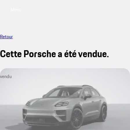
Menu
My saved searches, 0 searches saved
My sa
Retour
Cette Porsche a été vendue.
vendu