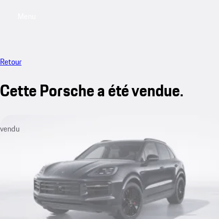
Menu
My saved searches, 0 searches saved
My sa
Retour
Cette Porsche a été vendue.
vendu