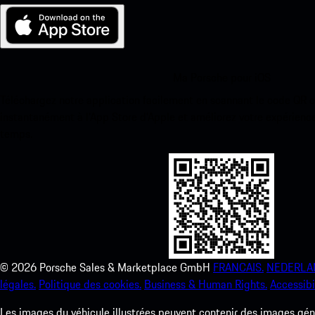
Ma Porsche pour iOS
Téléchargez notre application facilement en scannant le code QR 
instantanément à l’App Store d’Apple et améliorez votre expérienc
temps.
©
2026
Porsche Sales & Marketplace GmbH
FRANCAIS.
NEDERLA
légales.
Politique des cookies.
Business & Human Rights.
Accessibil
Les images du véhicule illustrées peuvent contenir des images géné