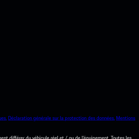
ues.
Déclaration générale sur la protection des données.
Mentions
nt différer du véhicule réel et / ou de l’équipement. Toutes les