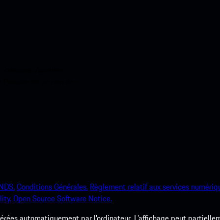
ci-dessous. Accédez
e Porsche en un rien de
NDS.
Conditions Générales.
Règlement relatif aux services numériq
ity.
Open Source Software Notice.
rées automatiquement par l’ordinateur. L’affichage peut partielleme