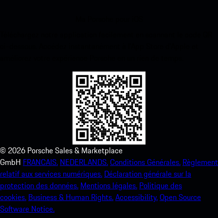
Ma Porsche pour iOS
Téléchargez notre application facilement en scannant le code QR
ci-dessous. Accédez instantanément à l’App Store d’Apple et
améliorez votre expérience Porsche en un rien de temps.
©
2026
Porsche Sales & Marketplace
GmbH
FRANCAIS.
NEDERLANDS.
Conditions Générales.
Règlement
relatif aux services numériques.
Déclaration générale sur la
protection des données.
Mentions légales.
Politique des
cookies.
Business & Human Rights.
Accessibility.
Open Source
Software Notice.