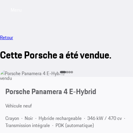
Menu
My saved searches, 0 searches saved
My sa
Retour
Cette Porsche a été vendue.
vendu
Porsche Panamera 4 E-Hybrid
Véhicule neuf
Crayon
Noir
Hybride rechargeable
346 kW / 470 cv
Transmission intégrale
PDK (automatique)