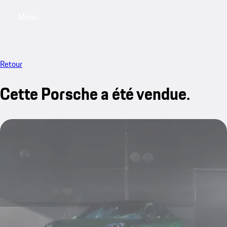
Menu
My saved searches, 0 searches saved
My sa
Retour
Cette Porsche a été vendue.
vendu