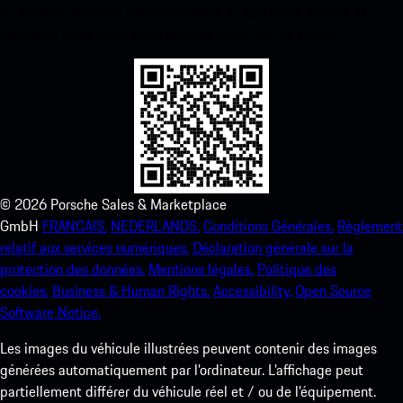
ci-dessous. Accédez instantanément à l’App Store d’Apple et
améliorez votre expérience Porsche en un rien de temps.
©
2026
Porsche Sales & Marketplace
GmbH
FRANCAIS.
NEDERLANDS.
Conditions Générales.
Règlement
relatif aux services numériques.
Déclaration générale sur la
protection des données.
Mentions légales.
Politique des
cookies.
Business & Human Rights.
Accessibility.
Open Source
Software Notice.
Les images du véhicule illustrées peuvent contenir des images
générées automatiquement par l’ordinateur. L’affichage peut
partiellement différer du véhicule réel et / ou de l’équipement.