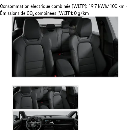
Consommation électrique combinée (WLTP): 19,7 kWh/100 km ·
Émissions de CO₂ combinées (WLTP): 0 g/km