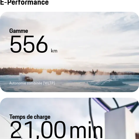
E-Performance
Gamme
556
km
Autonomie combinée (WLTP)
Temps de charge
21,00
min