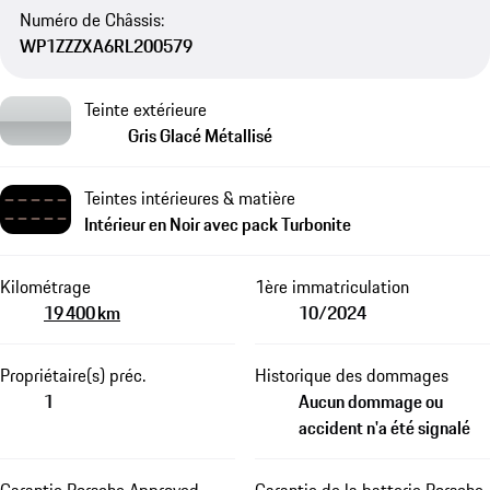
Numéro de Châssis:
WP1ZZZXA6RL200579
Teinte extérieure
Gris Glacé Métallisé
Teintes intérieures & matière
Intérieur en Noir avec pack Turbonite
Kilométrage
1ère immatriculation
19 400 km
10/2024
Propriétaire(s) préc.
Historique des dommages
1
Aucun dommage ou
accident n'a été signalé
Garantie Porsche Approved
Garantie de la batterie Porsche