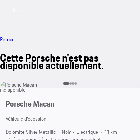
Menu
My saved searches, 0 searches saved
My sa
Retour
Cette Porsche n'est pas
disponible actuellement.
indisponible
Porsche Macan
Véhicule d'occasion
Dolomite Silver Metallic
Noir
Électrique
11 km
-/- (1ère immatr.)
1 propriétaire précédent