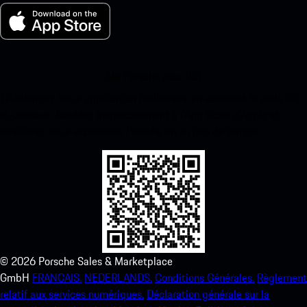
Ma Porsche pour iOS
Téléchargez notre application facilement en scannant le code QR
ci-dessous. Accédez instantanément à l’App Store d’Apple et
améliorez votre expérience Porsche en un rien de temps.
©
2026
Porsche Sales & Marketplace
GmbH
FRANCAIS.
NEDERLANDS.
Conditions Générales.
Règlement
relatif aux services numériques.
Déclaration générale sur la