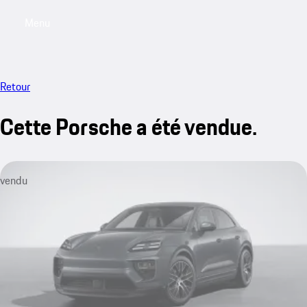
Menu
My saved searches, 0 searches saved
My sa
Retour
Cette Porsche a été vendue.
vendu