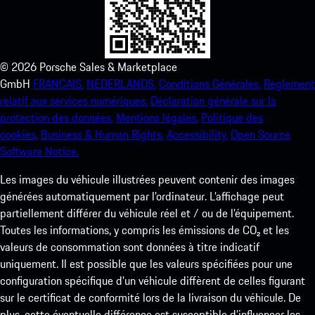
©
2026
Porsche Sales & Marketplace
GmbH
FRANCAIS.
NEDERLANDS.
Conditions Générales.
Règlement
relatif aux services numériques.
Déclaration générale sur la
protection des données.
Mentions légales.
Politique des
cookies.
Business & Human Rights.
Accessibility.
Open Source
Software Notice.
Les images du véhicule illustrées peuvent contenir des images
générées automatiquement par l’ordinateur. L’affichage peut
partiellement différer du véhicule réel et / ou de l’équipement.
Toutes les informations, y compris les émissions de CO₂ et les
valeurs de consommation sont données à titre indicatif
uniquement. Il est possible que les valeurs spécifiées pour une
configuration spécifique d'un véhicule diffèrent de celles figurant
sur le certificat de conformité lors de la livraison du véhicule. De
plus, cette éventuelle différence est susceptible d’influencer les