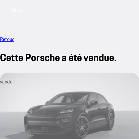
Menu
My saved searches, 0 searches saved
My sa
Retour
Cette Porsche a été vendue.
vendu