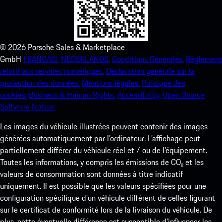
©
2026
Porsche Sales & Marketplace
GmbH
FRANCAIS.
NEDERLANDS.
Conditions Générales.
Règlement
relatif aux services numériques.
Déclaration générale sur la
protection des données.
Mentions légales.
Politique des
cookies.
Business & Human Rights.
Accessibility.
Open Source
Software Notice.
Les images du véhicule illustrées peuvent contenir des images
générées automatiquement par l’ordinateur. L’affichage peut
partiellement différer du véhicule réel et / ou de l’équipement.
Toutes les informations, y compris les émissions de CO₂ et les
valeurs de consommation sont données à titre indicatif
uniquement. Il est possible que les valeurs spécifiées pour une
configuration spécifique d'un véhicule diffèrent de celles figurant
sur le certificat de conformité lors de la livraison du véhicule. De
plus, cette éventuelle différence est susceptible d’influencer les