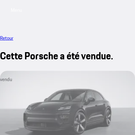
Menu
My saved searches, 0 searches saved
My sa
Retour
Cette Porsche a été vendue.
vendu