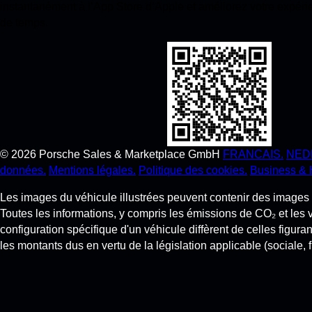
instantanément à l’App Store d’Apple et améliorez votre expér
de temps.
©
2026
Porsche Sales & Marketplace GmbH
FRANCAIS.
NED
données.
Mentions légales.
Politique des cookies.
Business & 
Les images du véhicule illustrées peuvent contenir des images g
Toutes les informations, y compris les émissions de CO₂ et les 
configuration spécifique d'un véhicule diffèrent de celles figuran
les montants dus en vertu de la législation applicable (sociale, f