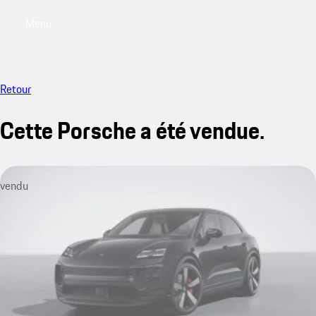
Menu
My saved searches, 0 searches saved
My sa
Retour
Cette Porsche a été vendue.
vendu