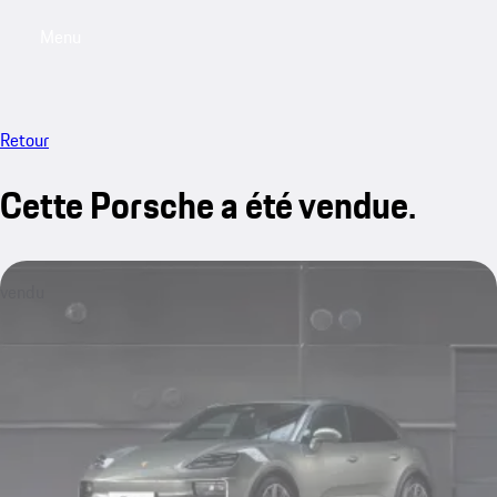
Menu
My saved searches, 0 searches saved
My sa
Retour
Cette Porsche a été vendue.
vendu