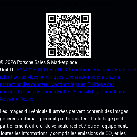
améliorez votre expérience Porsche en un rien de temps.
©
2026
Porsche Sales & Marketplace
GmbH
FRANCAIS.
NEDERLANDS.
Conditions Générales.
Règlement
relatif aux services numériques.
Déclaration générale sur la
protection des données.
Mentions légales.
Politique des
cookies.
Business & Human Rights.
Accessibility.
Open Source
Software Notice.
Les images du véhicule illustrées peuvent contenir des images
générées automatiquement par l’ordinateur. L’affichage peut
partiellement différer du véhicule réel et / ou de l’équipement.
Toutes les informations, y compris les émissions de CO₂ et les