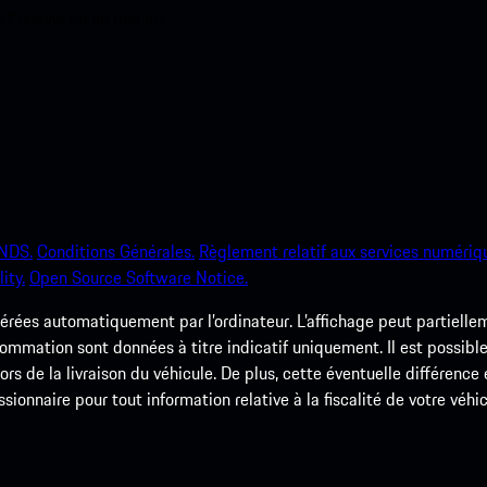
e Porsche en un rien de
NDS.
Conditions Générales.
Règlement relatif aux services numériq
ity.
Open Source Software Notice.
rées automatiquement par l’ordinateur. L’affichage peut partielleme
ommation sont données à titre indicatif uniquement. Il est possible
 lors de la livraison du véhicule. De plus, cette éventuelle différenc
ssionnaire pour tout information relative à la fiscalité de votre véhic