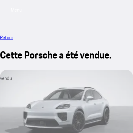
Menu
My saved searches, 0 searches saved
My sa
Retour
Cette Porsche a été vendue.
vendu