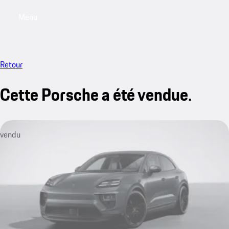
Menu
My saved searches, 0 searches saved
My sa
Retour
Cette Porsche a été vendue.
vendu