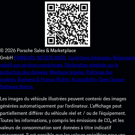
©
2026
Porsche Sales & Marketplace
GmbH
FRANCAIS.
NEDERLANDS.
Conditions Générales.
Règlement
relatif aux services numériques.
Déclaration générale sur la
protection des données.
Mentions légales.
Politique des
cookies.
Business & Human Rights.
Accessibility.
Open Source
Software Notice.
Les images du véhicule illustrées peuvent contenir des images
générées automatiquement par l’ordinateur. L’affichage peut
partiellement différer du véhicule réel et / ou de l’équipement.
Toutes les informations, y compris les émissions de CO₂ et les
valeurs de consommation sont données à titre indicatif
uniquement. Il est possible que les valeurs spécifiées pour une