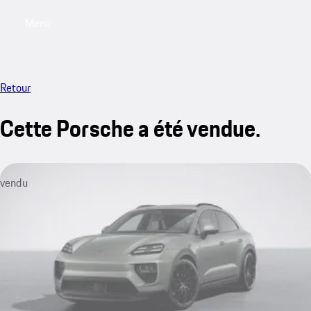
Menu
My saved searches, 0 searches saved
My sa
Retour
Cette Porsche a été vendue.
vendu