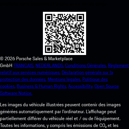
améliorez votre expérience Porsche en un rien de temps.
©
2026
Porsche Sales & Marketplace
GmbH
FRANCAIS.
NEDERLANDS.
Conditions Générales.
Règlement
relatif aux services numériques.
Déclaration générale sur la
protection des données.
Mentions légales.
Politique des
cookies.
Business & Human Rights.
Accessibility.
Open Source
Software Notice.
Les images du véhicule illustrées peuvent contenir des images
générées automatiquement par l’ordinateur. L’affichage peut
partiellement différer du véhicule réel et / ou de l’équipement.
Toutes les informations, y compris les émissions de CO₂ et les