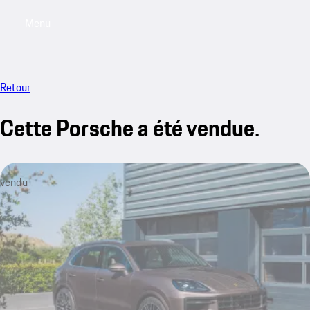
Menu
My saved searches, 0 searches saved
My sa
Retour
Cette Porsche a été vendue.
vendu