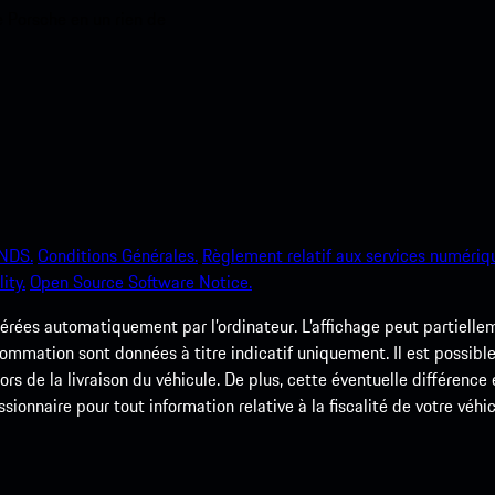
e Porsche en un rien de
NDS.
Conditions Générales.
Règlement relatif aux services numériq
ity.
Open Source Software Notice.
rées automatiquement par l’ordinateur. L’affichage peut partielleme
ommation sont données à titre indicatif uniquement. Il est possible
 lors de la livraison du véhicule. De plus, cette éventuelle différenc
ssionnaire pour tout information relative à la fiscalité de votre véhic