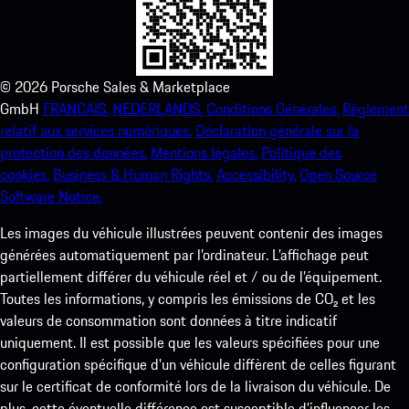
©
2026
Porsche Sales & Marketplace
GmbH
FRANCAIS.
NEDERLANDS.
Conditions Générales.
Règlement
relatif aux services numériques.
Déclaration générale sur la
protection des données.
Mentions légales.
Politique des
cookies.
Business & Human Rights.
Accessibility.
Open Source
Software Notice.
Les images du véhicule illustrées peuvent contenir des images
générées automatiquement par l’ordinateur. L’affichage peut
partiellement différer du véhicule réel et / ou de l’équipement.
Toutes les informations, y compris les émissions de CO₂ et les
valeurs de consommation sont données à titre indicatif
uniquement. Il est possible que les valeurs spécifiées pour une
configuration spécifique d'un véhicule diffèrent de celles figurant
sur le certificat de conformité lors de la livraison du véhicule. De
plus, cette éventuelle différence est susceptible d’influencer les