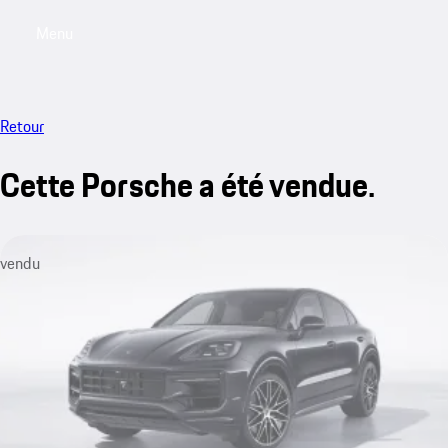
Menu
My saved searches, 0 searches saved
My sa
Retour
Cette Porsche a été vendue.
vendu