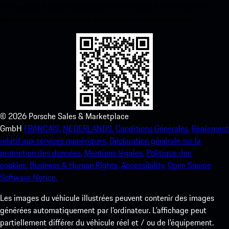
ci-dessous. Accédez instantanément à l’App Store d’Apple et
améliorez votre expérience Porsche en un rien de temps.
©
2026
Porsche Sales & Marketplace
GmbH
FRANCAIS.
NEDERLANDS.
Conditions Générales.
Règlement
relatif aux services numériques.
Déclaration générale sur la
protection des données.
Mentions légales.
Politique des
cookies.
Business & Human Rights.
Accessibility.
Open Source
Software Notice.
Les images du véhicule illustrées peuvent contenir des images
générées automatiquement par l’ordinateur. L’affichage peut
partiellement différer du véhicule réel et / ou de l’équipement.