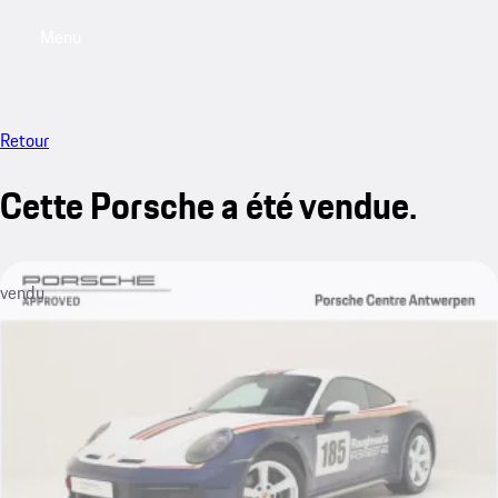
Menu
My saved searches, 0 searches saved
My sa
Retour
Cette Porsche a été vendue.
vendu