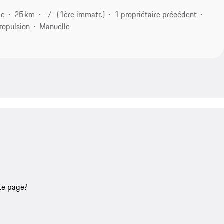
ce
25 km
-/- (1ère immatr.)
1 propriétaire précédent
ropulsion
Manuelle
tte page?