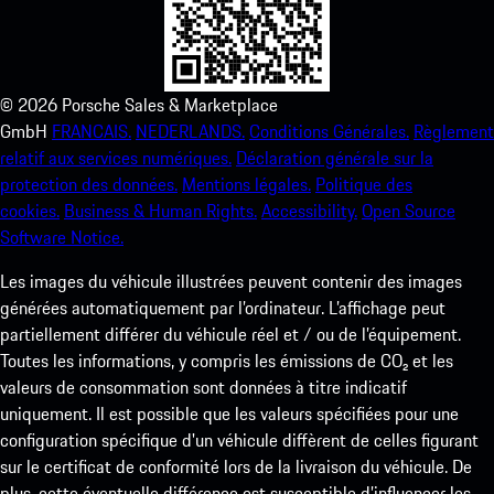
©
2026
Porsche Sales & Marketplace
GmbH
FRANCAIS.
NEDERLANDS.
Conditions Générales.
Règlement
relatif aux services numériques.
Déclaration générale sur la
protection des données.
Mentions légales.
Politique des
cookies.
Business & Human Rights.
Accessibility.
Open Source
Software Notice.
Les images du véhicule illustrées peuvent contenir des images
générées automatiquement par l’ordinateur. L’affichage peut
partiellement différer du véhicule réel et / ou de l’équipement.
Toutes les informations, y compris les émissions de CO₂ et les
valeurs de consommation sont données à titre indicatif
uniquement. Il est possible que les valeurs spécifiées pour une
configuration spécifique d'un véhicule diffèrent de celles figurant
sur le certificat de conformité lors de la livraison du véhicule. De
plus, cette éventuelle différence est susceptible d’influencer les