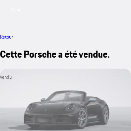
Menu
My saved searches, 0 searches saved
My sa
Retour
Cette Porsche a été vendue.
vendu