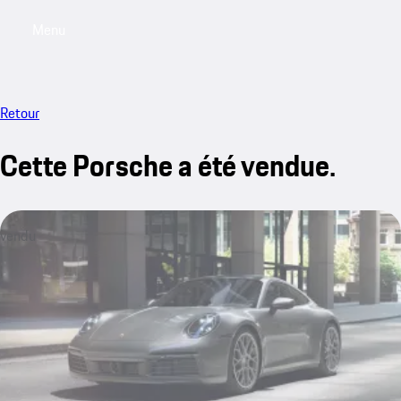
Menu
My saved searches, 0 searches saved
My sa
Retour
Cette Porsche a été vendue.
vendu