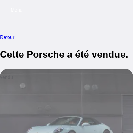
Menu
My saved searches, 0 searches saved
My s
Retour
Cette Porsche a été vendue.
vendu