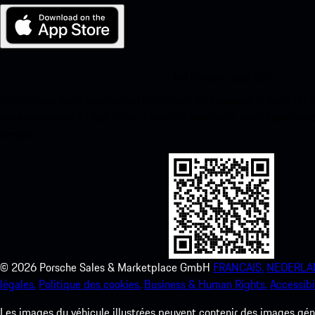
Ma Porsche pour iOS
Téléchargez notre application facilement en scannant le code QR 
instantanément à l’App Store d’Apple et améliorez votre expérienc
temps.
©
2026
Porsche Sales & Marketplace GmbH
FRANCAIS.
NEDERLA
légales.
Politique des cookies.
Business & Human Rights.
Accessibil
Les images du véhicule illustrées peuvent contenir des images géné