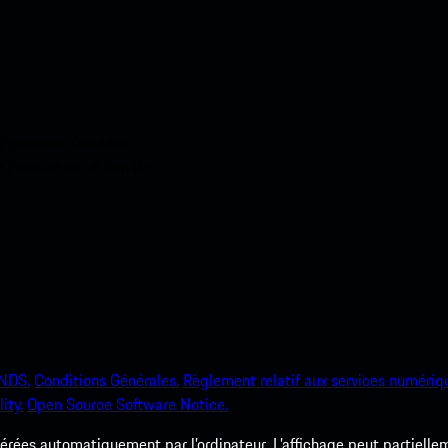
ci-dessous. Accédez
e Porsche en un rien de
NDS.
Conditions Générales.
Règlement relatif aux services numériq
ity.
Open Source Software Notice.
rées automatiquement par l’ordinateur. L’affichage peut partielleme