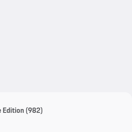
My save
My save
 Edition
(982)