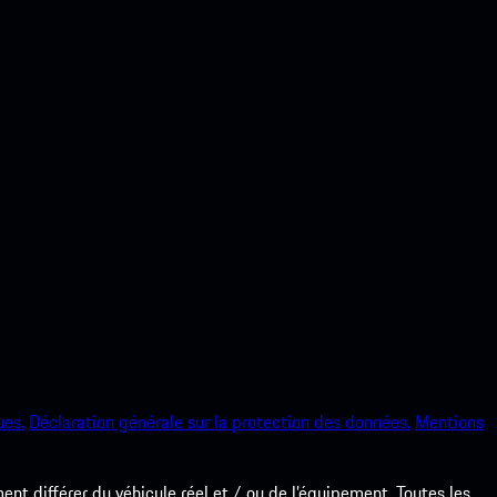
ues.
Déclaration générale sur la protection des données.
Mentions
nt différer du véhicule réel et / ou de l’équipement. Toutes les