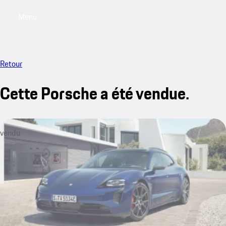
Menu
My saved searches, 0 searches saved
My sa
Retour
Cette Porsche a été vendue.
vendu