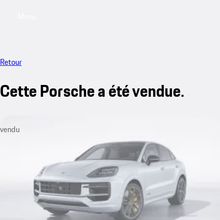
Menu
My saved searches, 0 searches saved
My sa
Retour
Cette Porsche a été vendue.
vendu