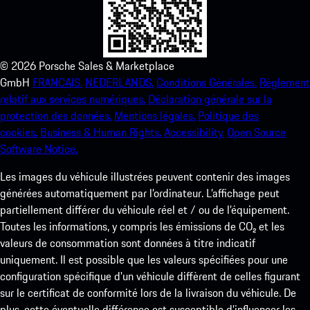
©
2026
Porsche Sales & Marketplace
GmbH
FRANCAIS.
NEDERLANDS.
Conditions Générales.
Règlement
relatif aux services numériques.
Déclaration générale sur la
protection des données.
Mentions légales.
Politique des
cookies.
Business & Human Rights.
Accessibility.
Open Source
Software Notice.
Les images du véhicule illustrées peuvent contenir des images
générées automatiquement par l’ordinateur. L’affichage peut
partiellement différer du véhicule réel et / ou de l’équipement.
Toutes les informations, y compris les émissions de CO₂ et les
valeurs de consommation sont données à titre indicatif
uniquement. Il est possible que les valeurs spécifiées pour une
configuration spécifique d'un véhicule diffèrent de celles figurant
sur le certificat de conformité lors de la livraison du véhicule. De
plus, cette éventuelle différence est susceptible d’influencer les