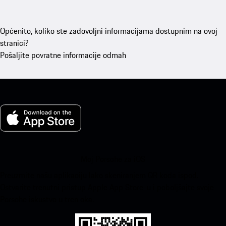
Općenito, koliko ste zadovoljni informacijama dostupnim na ovoj
stranici?
Pošaljite povratne informacije odmah
Moj Porsche za iOS
Preuzmite našu aplikaciju lako skeniranjem QR koda ispod.
Ostvarite trenutni pristup Apple App Store-u i poboljšajte svoje
Porsche iskustvo u tren oka.