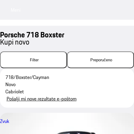
Meni
My saved searches, 0 searches saved
My sa
Porsche 718 Boxster
Kupi novo
Filter
Preporučeno
718/Boxster/Cayman
Novo
Cabriolet
Pošalji mi nove rezultate e-poštom
Zvuk