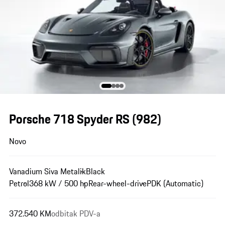
Porsche 718 Spyder RS
(982)
Novo
Vanadium Siva Metalik
Black
Petrol
368 kW / 500 hp
Rear-wheel-drive
PDK (Automatic)
372.540 KM
odbitak PDV-a