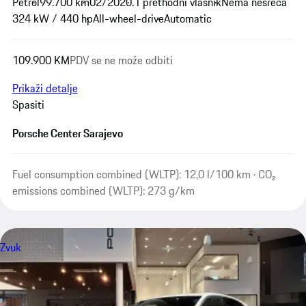
Petrol
99.700 km
02/2020.
1 prethodni vlasnik
Nema nesreća
324 kW / 440 hp
All-wheel-drive
Automatic
109.900 KM
PDV se ne može odbiti
Prikaži detalje
Spasiti
Porsche Center Sarajevo
Fuel consumption combined (WLTP): 12,0 l/100 km · CO₂
emissions combined (WLTP): 273 g/km
Zvuk