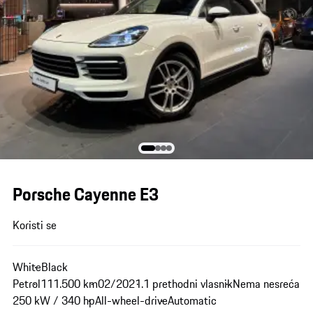
Porsche Cayenne E3
Koristi se
White
Black
Petrol
111.500 km
02/2021.
1 prethodni vlasnik
Nema nesreća
250 kW / 340 hp
All-wheel-drive
Automatic