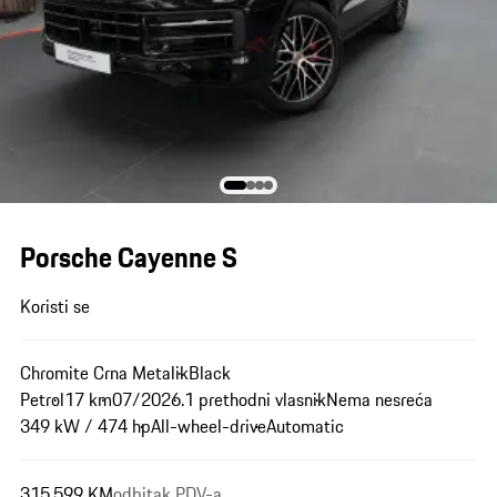
Porsche Cayenne S
Koristi se
Chromite Crna Metalik
Black
Petrol
17 km
07/2026.
1 prethodni vlasnik
Nema nesreća
349 kW / 474 hp
All-wheel-drive
Automatic
315.599 KM
odbitak PDV-a