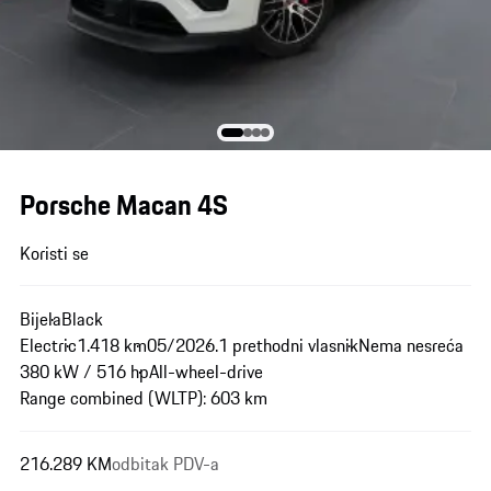
Porsche Macan 4S
Koristi se
Bijela
Black
Electric
1.418 km
05/2026.
1 prethodni vlasnik
Nema nesreća
380 kW / 516 hp
All-wheel-drive
Range combined (WLTP): 603 km
216.289 KM
odbitak PDV-a