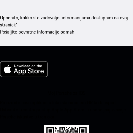
Općenito, koliko ste zadovoljni informacijama dostupnim na ovoj
stranici?
Pošaljite povratne informacije odmah
Moj Porsche za iOS
Preuzmite našu aplikaciju lako skeniranjem QR koda ispod.
Ostvarite trenutni pristup Apple App Store-u i poboljšajte svoje
Porsche iskustvo u tren oka.