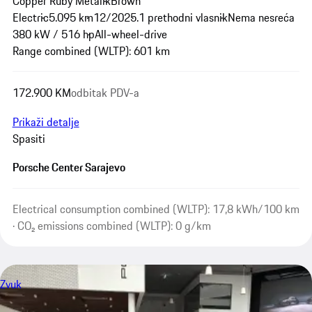
Copper Ruby Metalik
Brown
Electric
5.095 km
12/2025.
1 prethodni vlasnik
Nema nesreća
380 kW / 516 hp
All-wheel-drive
Range combined (WLTP): 601 km
172.900 KM
odbitak PDV-a
Prikaži detalje
Spasiti
Porsche Center Sarajevo
Electrical consumption combined (WLTP): 17,8 kWh/100 km
· CO₂ emissions combined (WLTP): 0 g/km
Zvuk