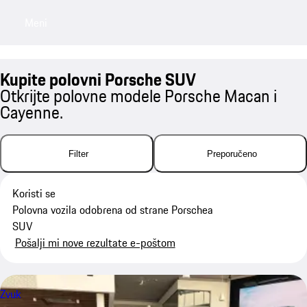
Meni
My saved searches, 0 searches saved
My sa
Kupite polovni Porsche SUV
Otkrijte polovne modele Porsche Macan i
Cayenne.
Filter
Preporučeno
Koristi se
Polovna vozila odobrena od strane Porschea
SUV
Pošalji mi nove rezultate e-poštom
Zvuk