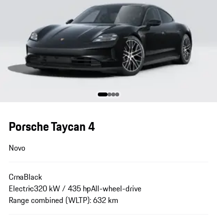
Porsche Taycan 4
Novo
Crna
Black
Electric
320 kW / 435 hp
All-wheel-drive
Range combined (WLTP): 632 km