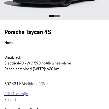
Porsche Taycan 4S
Novo
Crna
Black
Electric
440 kW / 598 hp
All-wheel-drive
Range combined (WLTP): 628 km
307.431 KM
odbitak PDV-a
Prikaži detalje
Spasiti