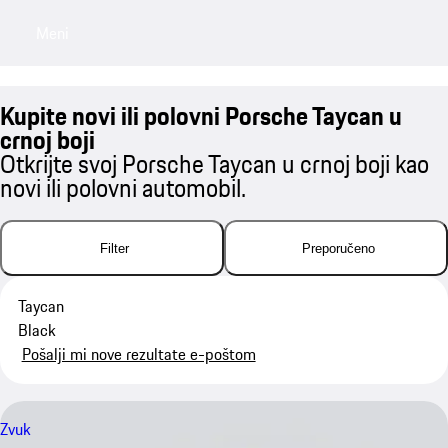
Meni
My saved searches, 0 searches saved
My sa
Kupite novi ili polovni Porsche Taycan u
crnoj boji
Otkrijte svoj Porsche Taycan u crnoj boji kao
novi ili polovni automobil.
Filter
Preporučeno
Taycan
Black
Pošalji mi nove rezultate e-poštom
Zvuk