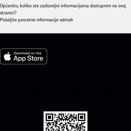
Općenito, koliko ste zadovoljni informacijama dostupnim na ovoj
stranici?
Pošaljite povratne informacije odmah
Moj Porsche za iOS
Preuzmite našu aplikaciju lako skeniranjem QR koda ispod.
Ostvarite trenutni pristup Apple App Store-u i poboljšajte svoje
Porsche iskustvo u tren oka.