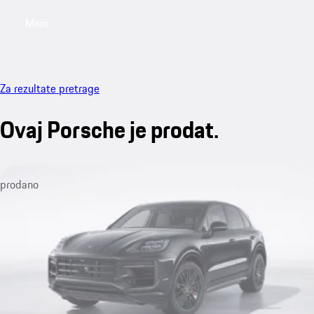
Meni
My saved searches, 0 searches saved
My sa
Za rezultate pretrage
Ovaj Porsche je prodat.
prodano