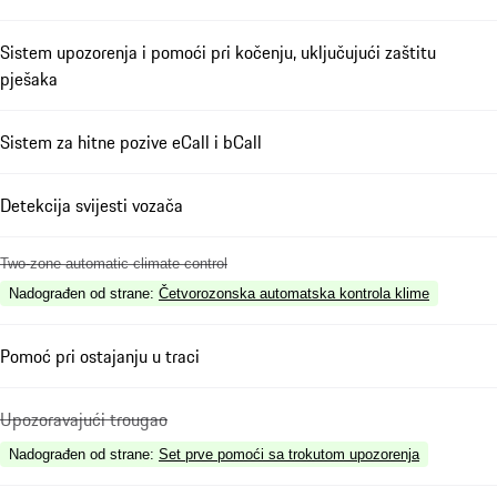
Sistem upozorenja i pomoći pri kočenju, uključujući zaštitu
pješaka
Sistem za hitne pozive eCall i bCall
Detekcija svijesti vozača
Two-zone automatic climate control
Nadograđen od strane
:
Četvorozonska automatska kontrola klime
Pomoć pri ostajanju u traci
Upozoravajući trougao
Nadograđen od strane
:
Set prve pomoći sa trokutom upozorenja