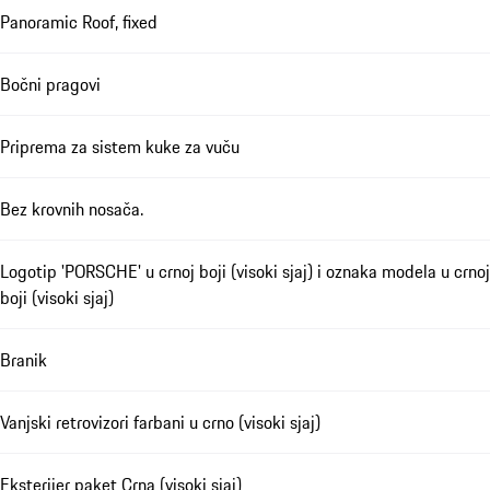
Panoramic Roof, fixed
Bočni pragovi
Priprema za sistem kuke za vuču
Bez krovnih nosača.
Logotip 'PORSCHE' u crnoj boji (visoki sjaj) i oznaka modela u crnoj
boji (visoki sjaj)
Branik
Vanjski retrovizori farbani u crno (visoki sjaj)
Eksterijer paket Crna (visoki sjaj)