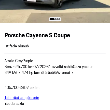
Porsche Cayenne S Coupe
İstifadə olunub
Arctic Grey
Purple
Benzin
26.700 km
07/2023
1 əvvəlki sahib
Qəza yoxdur
349 kVt / 474 hp
Tam ötürücülü
Avtomatik
105.700 €
ƏDV çıxılmır
Təfərrüatları göstərin
Yadda saxla