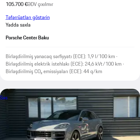
105.700 €
ƏDV çıxılmır
Təfərrüatları göstərin
Yadda saxla
Porsche Center Baku
Birləşdirilmiş yanacaq sərfiyyatı (ECE): 1,9 l/100 km ·
Birləşdirilmiş elektrik istehlakı (ECE): 24,6 kVt/100 km ·
Birləşdirilmiş CO₂ emissiyaları (ECE): 44 q/km
Səs