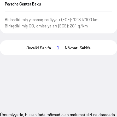
Porsche Center Baku
Birləşdirilmiş yanacaq sərfiyyatı (ECE): 12,3 l/100 km ·
Birləşdirilmiş CO₂ emissiyaları (ECE): 281 q/km
Əvvəlki Səhifə
1
Növbəti Səhifə
Ümumiyyətlə, bu səhifədə mövcud olan məlumat sizi nə dərəcədə