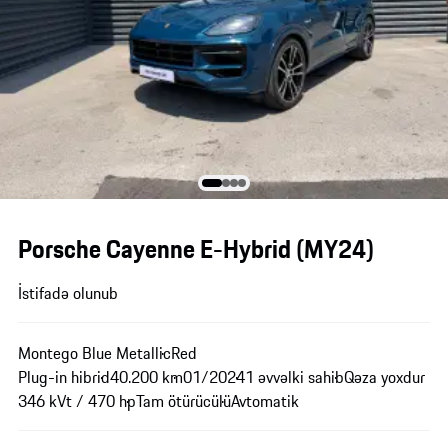
Porsche Cayenne E-Hybrid (MY24)
İstifadə olunub
Montego Blue Metallic
Red
Plug-in hibrid
40.200 km
01/2024
1 əvvəlki sahib
Qəza yoxdur
346 kVt / 470 hp
Tam ötürücülü
Avtomatik