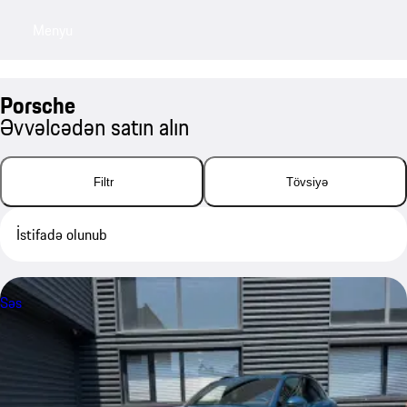
Menyu
My sa
Porsche
Əvvəlcədən satın alın
Filtr
Tövsiyə
İstifadə olunub
Səs