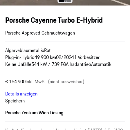
Porsche Cayenne Turbo E-Hybrid
Porsche Approved Gebrauchtwagen
Algarveblaumetallic
Rot
Plug-in-Hybrid
49 900 km
02/2024
1 Vorbesitzer
Keine Unfälle
544 kW / 739 PS
Allradantrieb
Automatik
€ 154.900
Inkl. MwSt. (nicht ausweisbar)
Details anzeigen
Speichern
Porsche Zentrum Wien Liesing