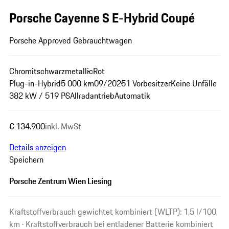
Porsche Cayenne S E-Hybrid Coupé
Porsche Approved Gebrauchtwagen
Chromitschwarzmetallic
Rot
Plug-in-Hybrid
5 000 km
09/2025
1 Vorbesitzer
Keine Unfälle
382 kW / 519 PS
Allradantrieb
Automatik
€ 134.900
inkl. MwSt
Details anzeigen
Speichern
Porsche Zentrum Wien Liesing
Kraftstoffverbrauch gewichtet kombiniert (WLTP): 1,5 l/100
km · Kraftstoffverbrauch bei entladener Batterie kombiniert