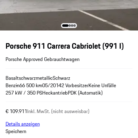
Porsche 911 Carrera Cabriolet
(991 I)
Porsche Approved Gebrauchtwagen
Basaltschwarzmetallic
Schwarz
Benzin
66 500 km
05/2014
2 Vorbesitzer
Keine Unfälle
257 kW / 350 PS
Heckantrieb
PDK (Automatik)
€ 109.911
Inkl. MwSt. (nicht ausweisbar)
Details anzeigen
Speichern