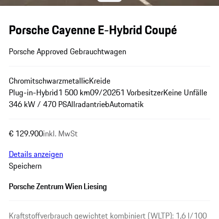
Porsche Cayenne E-Hybrid Coupé
Porsche Approved Gebrauchtwagen
Chromitschwarzmetallic
Kreide
Plug-in-Hybrid
1 500 km
09/2025
1 Vorbesitzer
Keine Unfälle
346 kW / 470 PS
Allradantrieb
Automatik
€ 129.900
inkl. MwSt
Details anzeigen
Speichern
Porsche Zentrum Wien Liesing
Kraftstoffverbrauch gewichtet kombiniert (WLTP): 1,6 l/100