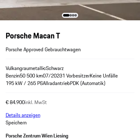
Porsche Macan T
Porsche Approved Gebrauchtwagen
Vulkangraumetallic
Schwarz
Benzin
50 500 km
07/2023
1 Vorbesitzer
Keine Unfälle
195 kW / 265 PS
Allradantrieb
PDK (Automatik)
€ 84.900
inkl. MwSt
Details anzeigen
Speichern
Porsche Zentrum Wien Liesing