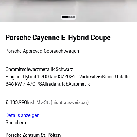
Porsche Cayenne E-Hybrid Coupé
Porsche Approved Gebrauchtwagen
Chromitschwarzmetallic
Schwarz
Plug-in-Hybrid
1 200 km
03/2026
1 Vorbesitzer
Keine Unfälle
346 kW / 470 PS
Allradantrieb
Automatik
€ 133.990
Inkl. MwSt. (nicht ausweisbar)
Details anzeigen
Speichern
Porsche Zentrum St. Pölten