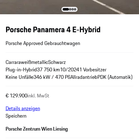
Porsche Panamera 4 E-Hybrid
Porsche Approved Gebrauchtwagen
Carraraweißmetallic
Schwarz
Plug-in-Hybrid
37 750 km
10/2024
1 Vorbesitzer
Keine Unfälle
346 kW / 470 PS
Allradantrieb
PDK (Automatik)
€ 129.900
inkl. MwSt
Details anzeigen
Speichern
Porsche Zentrum Wien Liesing