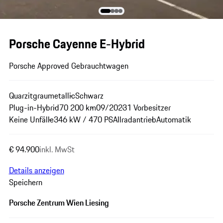
Porsche Cayenne E-Hybrid
Porsche Approved Gebrauchtwagen
Quarzitgraumetallic
Schwarz
Plug-in-Hybrid
70 200 km
09/2023
1 Vorbesitzer
Keine Unfälle
346 kW / 470 PS
Allradantrieb
Automatik
€ 94.900
inkl. MwSt
Details anzeigen
Speichern
Porsche Zentrum Wien Liesing