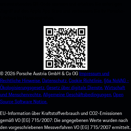
untenstehenden QR-Code scannen und erhalten Sie sofortigen
Zugriff auf den Apple App Store und verbessern Sie Ihr Porsche-
Erlebnis im Handumdrehen.
©
2026
Porsche Austria GmbH & Co OG
Impressum und
Rechtliche Hinweise.
Datenschutz.
Cookie Richtlinie.
§6a NoVAG -
Ökologisierungsgesetz.
Gesetz über digitale Dienste.
Wirtschaft
und Menschenrechte.
Allgemeine Geschäftsbedingungen.
Open
Source Software Notice.
EU-Information über Kraftstoffverbrauch und CO2-Emissionen
gemäß VO (EG) 715/2007: Die angegebenen Werte wurden nach
den vorgeschriebenen Messverfahren VO (EG) 715/2007 ermittelt.