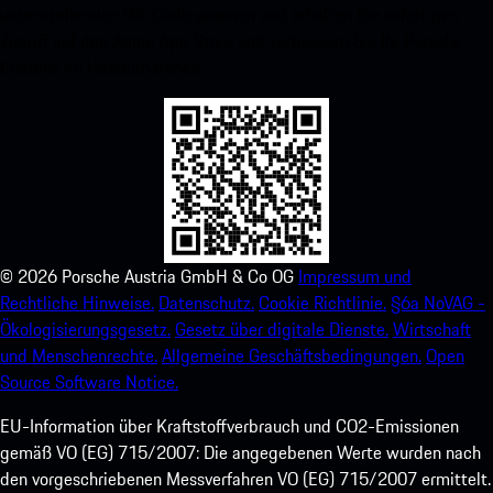
untenstehenden QR-Code scannen und erhalten Sie sofortigen
Zugriff auf den Apple App Store und verbessern Sie Ihr Porsche-
Erlebnis im Handumdrehen.
©
2026
Porsche Austria GmbH & Co OG
Impressum und
Rechtliche Hinweise.
Datenschutz.
Cookie Richtlinie.
§6a NoVAG -
Ökologisierungsgesetz.
Gesetz über digitale Dienste.
Wirtschaft
und Menschenrechte.
Allgemeine Geschäftsbedingungen.
Open
Source Software Notice.
EU-Information über Kraftstoffverbrauch und CO2-Emissionen
gemäß VO (EG) 715/2007: Die angegebenen Werte wurden nach
den vorgeschriebenen Messverfahren VO (EG) 715/2007 ermittelt.