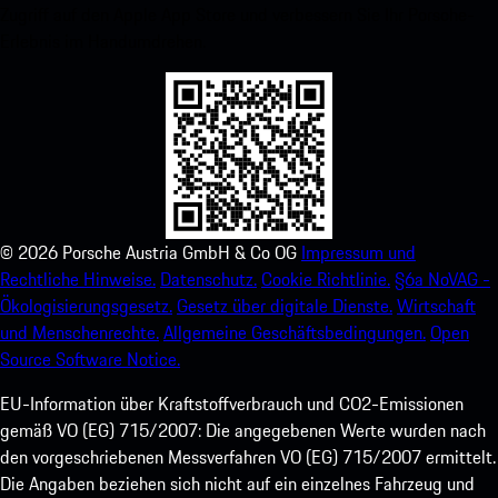
Zugriff auf den Apple App Store und verbessern Sie Ihr Porsche-
Erlebnis im Handumdrehen.
©
2026
Porsche Austria GmbH & Co OG
Impressum und
Rechtliche Hinweise.
Datenschutz.
Cookie Richtlinie.
§6a NoVAG -
Ökologisierungsgesetz.
Gesetz über digitale Dienste.
Wirtschaft
und Menschenrechte.
Allgemeine Geschäftsbedingungen.
Open
Source Software Notice.
EU-Information über Kraftstoffverbrauch und CO2-Emissionen
gemäß VO (EG) 715/2007: Die angegebenen Werte wurden nach
den vorgeschriebenen Messverfahren VO (EG) 715/2007 ermittelt.
Die Angaben beziehen sich nicht auf ein einzelnes Fahrzeug und