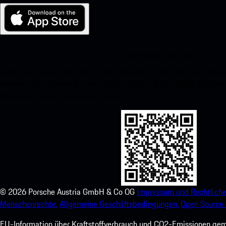
My Porsche für iOS
Laden Sie unsere App ganz einfach herunter, indem Sie den unte
scannen und erhalten Sie sofortigen Zugriff auf den Apple App Stor
Porsche-Erlebnis im Handumdrehen.
©
2026
Porsche Austria GmbH & Co OG
Impressum und Rechtliche
Menschenrechte.
Allgemeine Geschäftsbedingungen.
Open Source 
EU-Information über Kraftstoffverbrauch und CO2-Emissionen ge