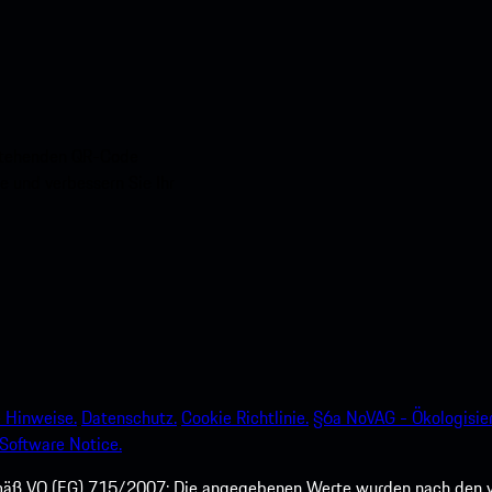
nstehenden QR-Code
e und verbessern Sie Ihr
 Hinweise.
Datenschutz.
Cookie Richtlinie.
§6a NoVAG - Ökologisie
Software Notice.
mäß VO (EG) 715/2007: Die angegebenen Werte wurden nach den v