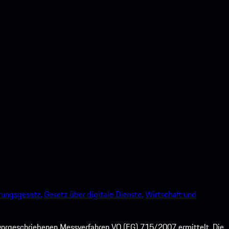
rungsgesetz.
Gesetz über digitale Dienste.
Wirtschaft und
orgeschriebenen Messverfahren VO (EG) 715/2007 ermittelt. Die