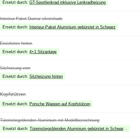
Ersetzt durch
:
GT-Sportlenkrad inklusive Lenkradheizung
Interieur-Paket Diamar silvershade
Ersetzt durch
:
Interieur-Paket Aluminium gebürstet in Schwarz
Einzelsitze hinten
Ersetzt durch
:
4+1 Sitzanlage
Sitzheizung vorn
Ersetzt durch
:
Sitzheizung hinten
Kopfstützen
Ersetzt durch
:
Porsche Wappen auf Kopfstützen
Türeinstiegsblenden Aluminium mit Modellbezeichnung
Ersetzt durch
:
Türeinstiegsblenden Aluminium gebürstet in Schwarz, beleuc