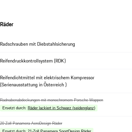
Räder
Radschrauben mit Diebstahlsicherung
Reifendruckkontrollsystem (RDK)
Reifendichtmittel mit elektrischem Kompressor
(Serienausstattung in Österreich )
Radnabenabdeckungen mit monochromem Porsche Wappen
Ersetzt durch
:
Räder lackiert in Schwarz (seidenglanz)
20-Zoll Panamera AeroDesign Räder
Ersetzt durch
:
21-Zoll Panamera SportDesign Räder