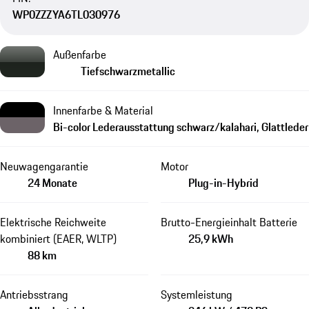
WP0ZZZYA6TL030976
Außenfarbe
Tiefschwarzmetallic
Innenfarbe & Material
Bi-color Lederausstattung schwarz/kalahari, Glattleder
Neuwagengarantie
Motor
24 Monate
Plug-in-Hybrid
Elektrische Reichweite
Brutto-Energieinhalt Batterie
kombiniert (EAER, WLTP)
25,9 kWh
88 km
Antriebsstrang
Systemleistung