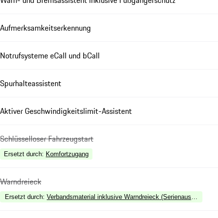
Warn- und Bremsassistent inklusive Fußgängerschutz
Aufmerksamkeitserkennung
Notrufsysteme eCall und bCall
Spurhalteassistent
Aktiver Geschwindigkeitslimit-Assistent
Schlüsselloser Fahrzeugstart
Ersetzt durch
:
Komfortzugang
Warndreieck
Ersetzt durch
:
Verbandsmaterial inklusive Warndreieck (Serienausstattung i