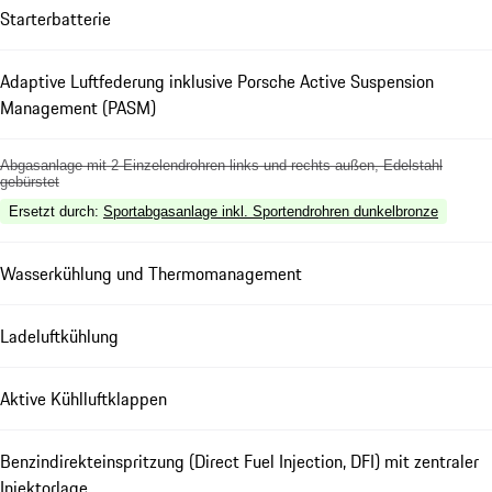
Starterbatterie
Adaptive Luftfederung inklusive Porsche Active Suspension
Management (PASM)
Abgasanlage mit 2 Einzelendrohren links und rechts außen, Edelstahl
gebürstet
Ersetzt durch
:
Sportabgasanlage inkl. Sportendrohren dunkelbronze
Wasserkühlung und Thermomanagement
Ladeluftkühlung
Aktive Kühlluftklappen
Benzindirekteinspritzung (Direct Fuel Injection, DFI) mit zentraler
Injektorlage