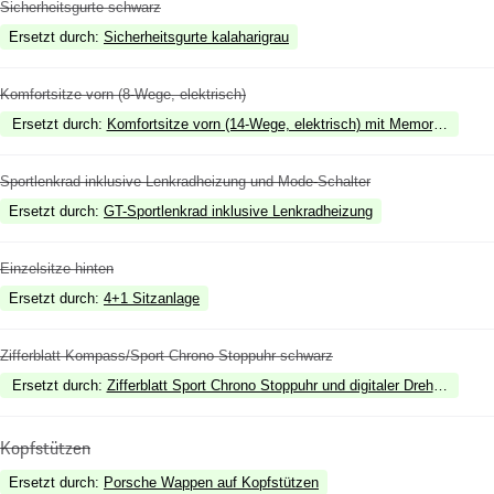
Sicherheitsgurte schwarz
Ersetzt durch
:
Sicherheitsgurte kalaharigrau
Komfortsitze vorn (8-Wege, elektrisch)
Ersetzt durch
:
Komfortsitze vorn (14-Wege, elektrisch) mit Memory-Paket
Sportlenkrad inklusive Lenkradheizung und Mode-Schalter
Ersetzt durch
:
GT-Sportlenkrad inklusive Lenkradheizung
Einzelsitze hinten
Ersetzt durch
:
4+1 Sitzanlage
Zifferblatt Kompass/Sport Chrono Stoppuhr schwarz
Ersetzt durch
:
Zifferblatt Sport Chrono Stoppuhr und digitaler Drehzahlmess
Kopfstützen
Ersetzt durch
:
Porsche Wappen auf Kopfstützen