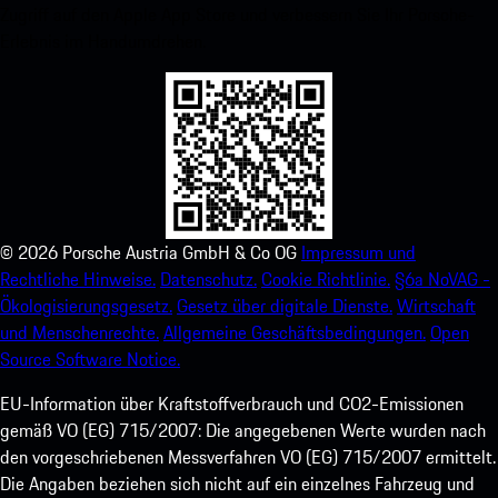
Zugriff auf den Apple App Store und verbessern Sie Ihr Porsche-
Erlebnis im Handumdrehen.
©
2026
Porsche Austria GmbH & Co OG
Impressum und
Rechtliche Hinweise.
Datenschutz.
Cookie Richtlinie.
§6a NoVAG -
Ökologisierungsgesetz.
Gesetz über digitale Dienste.
Wirtschaft
und Menschenrechte.
Allgemeine Geschäftsbedingungen.
Open
Source Software Notice.
EU-Information über Kraftstoffverbrauch und CO2-Emissionen
gemäß VO (EG) 715/2007: Die angegebenen Werte wurden nach
den vorgeschriebenen Messverfahren VO (EG) 715/2007 ermittelt.
Die Angaben beziehen sich nicht auf ein einzelnes Fahrzeug und